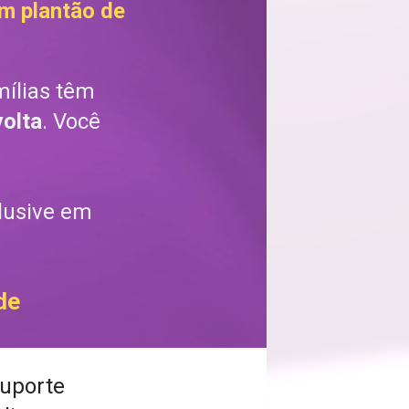
m plantão de 
mílias têm 
volta
. Você 
clusive em 
de 
uporte 