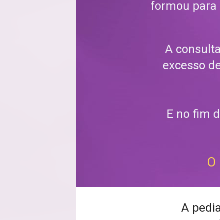
formou para 
A consulta
excesso de
E no fim 
O 
A pedia