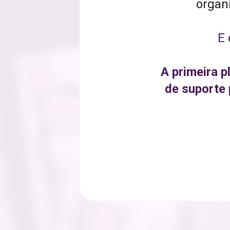
organi
E 
A primeira p
de suporte 