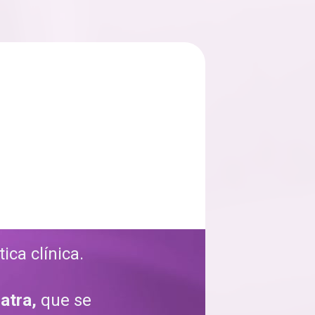
 
ca clínica. 
atra,
 que se 