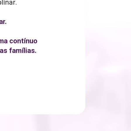
inar. 
ar.
ma contínuo 
as famílias.